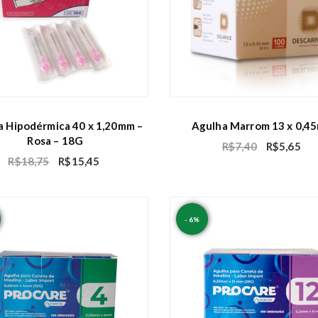
a Hipodérmica 40 x 1,20mm –
Agulha Marrom 13 x 0,4
Rosa – 18G
R$
7,40
R$
5,65
R$
18,75
R$
15,45
- 6%