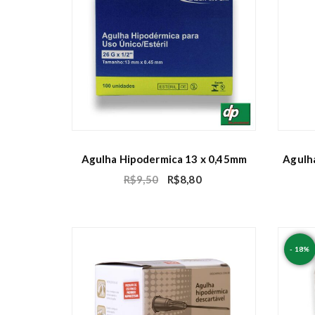
Agulha Hipodermica 13 x 0,45mm
Agulh
R$
9,50
R$
8,80
- 18%