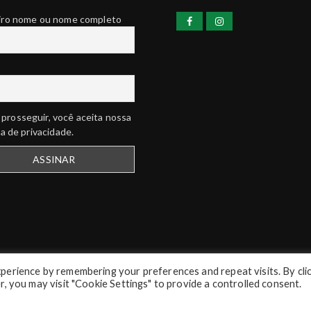
iro nome ou nome completo
prosseguir, você aceita nossa
ca de privacidade.
perience by remembering your preferences and repeat visits. By cli
, you may visit "Cookie Settings" to provide a controlled consent.