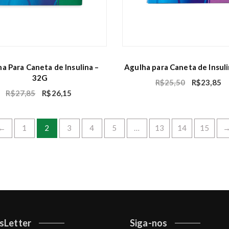
a Para Caneta de Insulina –
Agulha para Caneta de Insul
32G
R$
25,50
R$
23,85
R$
27,85
R$
26,15
←
1
2
3
4
5
…
13
14
15
sLetter
Siga-nos