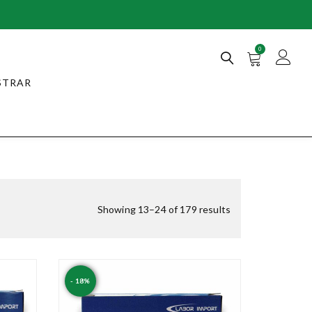
0
STRAR
Showing 13–24 of 179 results
- 18%