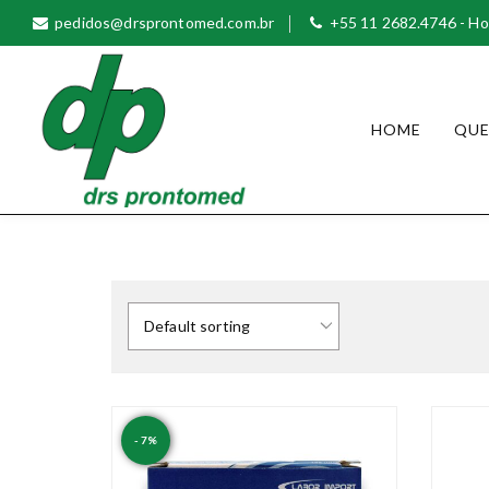
S
pedidos@drsprontomed.com.br
+55 11 2682.4746 - Ho
k
i
p
t
HOME
QU
o
c
o
n
Prontomed |
t
Distribuidora de
e
Produtos
n
t
- 7%