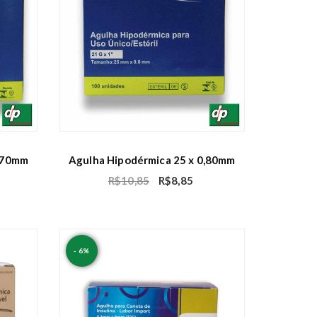
0,70mm
Agulha Hipodérmica 25 x 0,80mm
R$
10,85
R$
8,85
- 6%