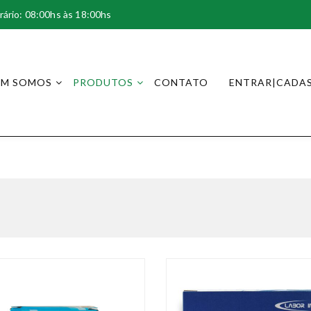
rário: 08:00hs às 18:00hs
EM SOMOS
PRODUTOS
CONTATO
ENTRAR|CADA
Shop
Home
Produtos
Page 2
>>
>>