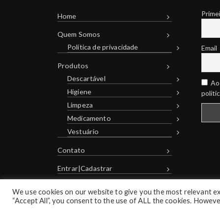
Prime
Home
Quem Somos
Política de privacidade
Email
Produtos
Descartável
Ao 
Higiene
políti
Limpeza
Medicamento
Vestuário
Contato
Entrar|Cadastrar
We use cookies on our website to give you the most relevant ex
“Accept All”, you consent to the use of ALL the cookies. However