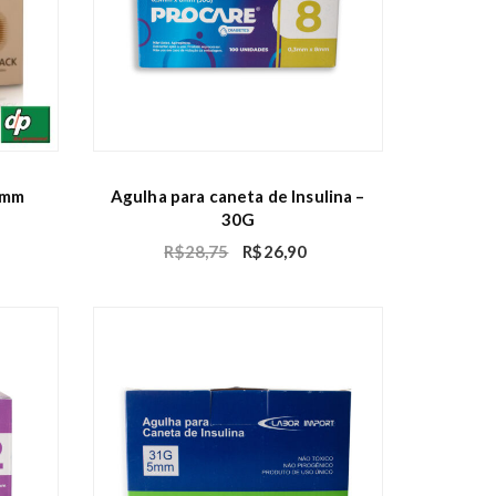
5mm
Agulha para caneta de Insulina –
30G
R$
28,75
R$
26,90