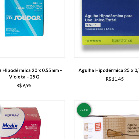
a Hipodérmica 20 x 0,55mm –
Agulha Hipodérmica 25 x 
Violeta – 25G
R$
11,45
R$
9,95
- 24%