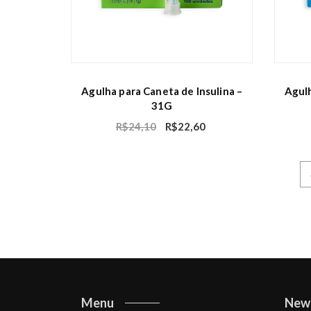
Agulha para Caneta de Insulina –
Agulh
31G
R$
24,10
R$
22,60
Menu
New