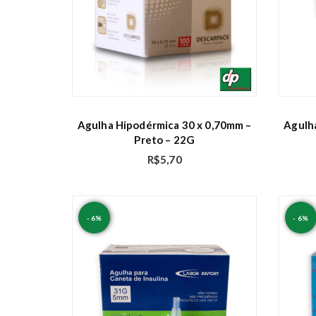
Agulha Hipodérmica 30 x 0,70mm –
Agulh
Preto – 22G
R$
5,70
- 6%
- 6%