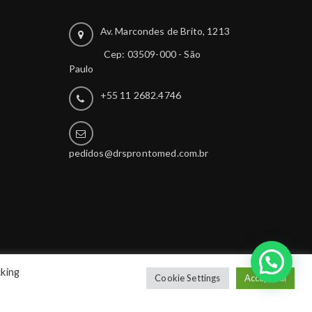
Av. Marcondes de Brito, 1213
Cep: 03509-000 - São
Paulo
+55 11 2682.4746
pedidos@drsprontomed.com.br
cking
Cookie Settings
Accept All