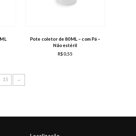
0ML
Pote coletor de 80ML – com Pá –
Não estéril
R$
0,55
15
→
Localização