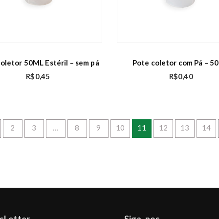
oletor 50ML Estéril – sem pá
Pote coletor com Pá – 5
R$
0,45
R$
0,40
2
3
…
8
9
10
11
12
13
14
sLetter
Siga-nos