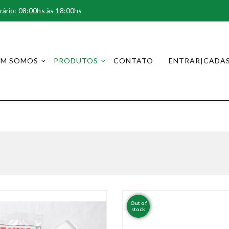
rário: 08:00hs às 18:00hs
EM SOMOS
PRODUTOS
CONTATO
ENTRAR|CADA
Shop
Home
Produtos
Page 11
>>
>>
Out of
stock