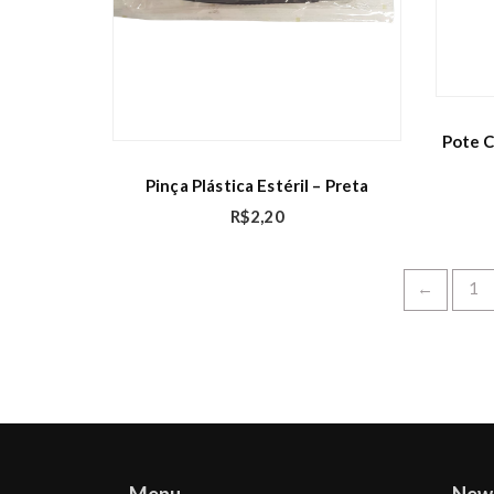
Pote C
Pinça Plástica Estéril – Preta
R$
2,20
←
1
Menu
New