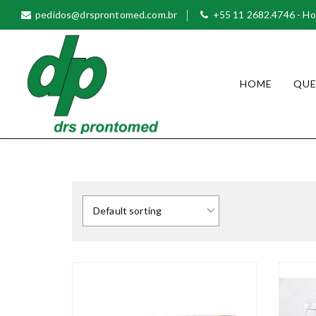
S
pedidos@drsprontomed.com.br
+55 11 2682.4746 - Ho
k
i
p
t
HOME
QU
o
c
o
n
Prontomed |
t
Distribuidora de
e
Produtos
n
t