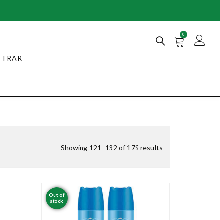
0
STRAR
Showing 121–132 of 179 results
Out of
stock