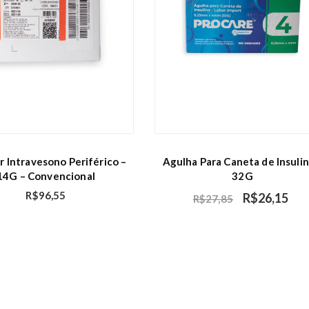
m
-
3
0
G
q
u
a
n
t
r Intravesono Periférico –
Agulha Para Caneta de Insulin
i
14G – Convencional
32G
d
R$
96,55
R$
26,15
a
R$
27,85
d
e