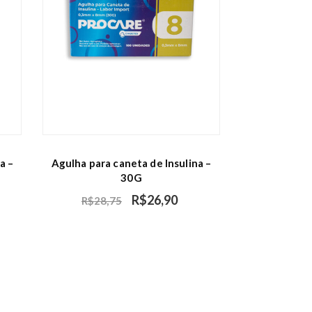
a –
Agulha para caneta de Insulina –
30G
R$
26,90
R$
28,75