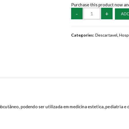
Purchase this product now an
S
-
+
ADD
e
r
i
Categories:
Descartavel
,
Hospi
n
g
a
p
a
r
a
I
n
s
u
l
cutâneo, podendo ser utilizada em medicina estetica, pediatria e
i
n
a