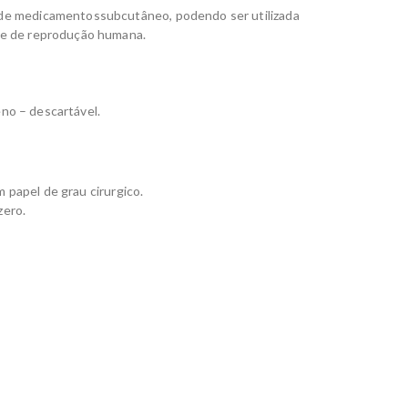
o de medicamentossubcutâneo, podendo ser utilizada
a e de reprodução humana.
no – descartável.
papel de grau cirurgico.
zero.