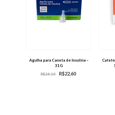
Agulha para Caneta de Insulina –
Catete
31G
R$
22,60
R$
24,10