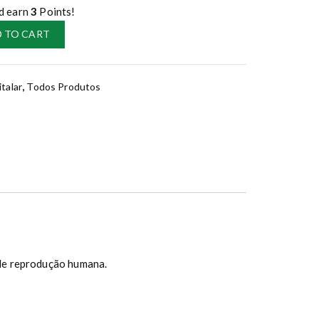
d earn
3
Points!
 TO CART
talar
,
Todos Produtos
 de reprodução humana.