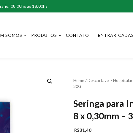
rário: 08:00hs às 18:00hs
EM SOMOS
PRODUTOS
CONTATO
ENTRAR|CADA
Home
/
Descartavel
/
Hospitalar
30G
Seringa para 
8 x 0,30mm – 
R$
31,40